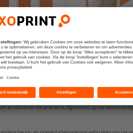
ingsdrukwerk producere
drukken van promotiemateriaal voor verkiezingen, dan zijn 
klassieke topproducten. Dit zijn een van de belangrijkste pr
eer politici of partijen hun aanwezigheid willen promoten.
oot aantal formaten en ontwerpopties, zodat u altijd zeer 
unt produceren die precies is afgestemd op uw kiezersdoel
k andere beurs- en presentatiemateriaal gebruiken om uw 