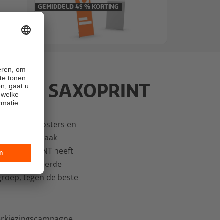
GEMIDDELD 49 % KORTING
n door SAXOPRINT
verkiezingsposters en
oducten die vaak
 Bij SAXOPRINT heeft
gepersonaliseerde
groep, tegen de beste
verkiezingscampagne