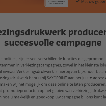
Met uw geper
search
result.
Touch
devices
iezingsdrukwerk producer
users
can
succesvolle campagne
use
touch
and
 politiek, zijn er veel verschillende functies die gepromoo
swipe
stemmen in verkiezingscampagnes, zowel in het kleinste loka
gestures.
l niveau. Verkiezingsdrukwerk is hierbij van bijzonder belan
zingsdrukwerk bent u bij SAXOPRINT aan het juiste adres: a
maken wij het mogelijk om deze online te laten produceren. 
t promotieproducten op het gebied van verkiezingsdrukwe
 hoe u makkelijk en goedkoop uw campagne bij ons kunt la