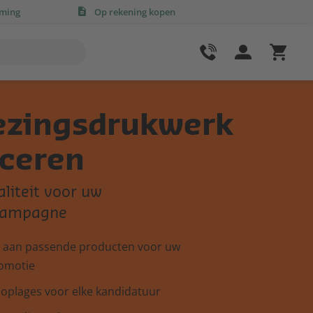
rming
Op rekening kopen
ezingsdrukwerk
ceren
liteit voor uw
scampagne
ie aan passende producten voor uw
romotie
 oplages voor elke kandidatuur