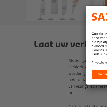
Laat uw verkiez
Als het gaat om het 
verkiezingsflyers de 
worden gebruikt wann
u de keuze uit een gr
verkiezingsreclame k
prijs.
Natuurlijk kunt u oo