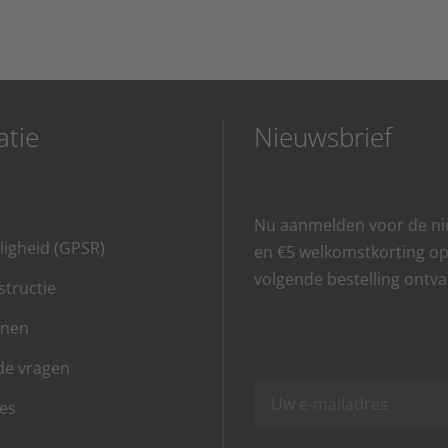
atie
Nieuwsbrief
Nu aanmelden voor de ni
ligheid (GPSR)
en €5 welkomstkorting o
volgende bestelling ontv
tructie
onen
de vragen
es