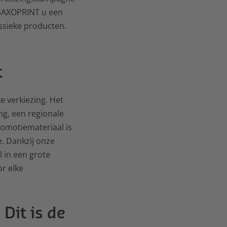
t SAXOPRINT u een
assieke producten.
t
e verkiezing. Het
ng, een regionale
romotiemateriaal is
e. Dankzij onze
 in een grote
r elke
Dit is de