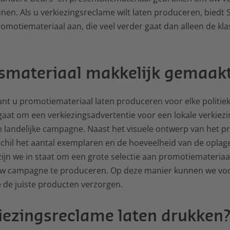
unen. Als u verkiezingsreclame wilt laten produceren, bied
romotiemateriaal aan, die veel verder gaat dan alleen de kl
gsmateriaal makkelijk gemaak
nt u promotiemateriaal laten produceren voor elke politiek
 gaat om een verkiezingsadvertentie voor een lokale verkiezi
en landelijke campagne. Naast het visuele ontwerp van het p
schil het aantal exemplaren en de hoeveelheid van de oplag
ijn we in staat om een grote selectie aan promotiemateriaal
w campagne te produceren. Op deze manier kunnen we voo
de juiste producten verzorgen.
kiezingsreclame laten drukken? 