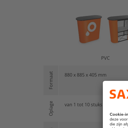
PVC
Formaat
880 x 885 x 405 mm
Oplage
van 1 tot 10 stuks