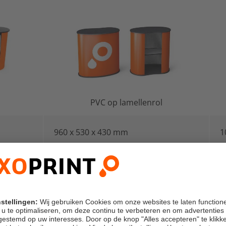
PVC op lamellenrol
960 x 530 x 430 mm
1
van 1 tot 10 stuks
v