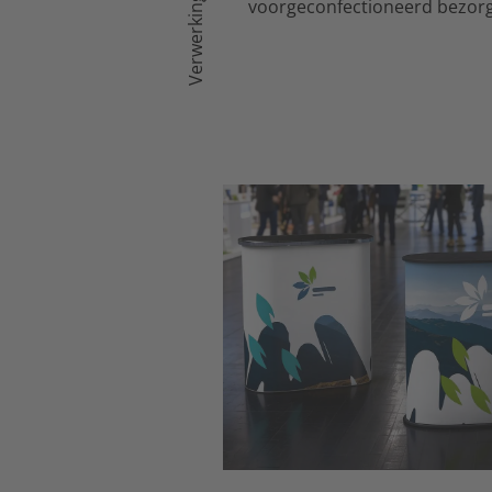
Verwerking
voorgeconfectioneerd bezor