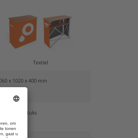
Textiel
060 x 1020 x 400 mm
an 1 tot 10 stuks