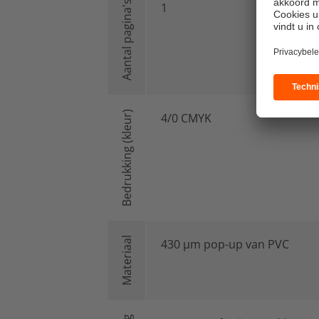
Aantal pagina's
1
Bedrukking (kleur)
4/0 CMYK
Materiaal
430 μm pop-up van PVC