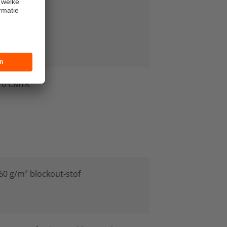
/0 CMYK
60 g/m² blockout-stof