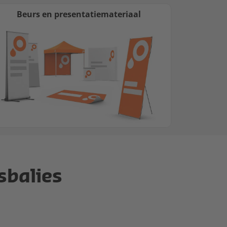
Beurs en presentatiemateriaal
sbalies