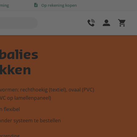
rming
Op rekening kopen
balies
kken
vormen: rechthoekig (textiel), ovaal (PVC)
VC op lamellenpaneel)
n flexibel
nder systeem te bestellen
erzending