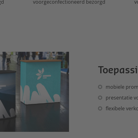
gd
voorgeconfectioneerd bezorgd
v
Toepass
mobiele prom
presentatie vo
flexibele ver