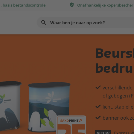
l. basis bestandscontrole
Onafhankelijke kopersbesche
Use
up
and
down
Beurs
arrows
to
bedru
select
available
result.
verschillende 
Press
of gebogen (P
enter
licht, stabiel e
to
go
banner ook zo
to
selected
Express v
NIEUW