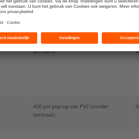
1
1
4/0 CMYK
4
430 μm pop-up van PVC (zonder
2
laminaat)