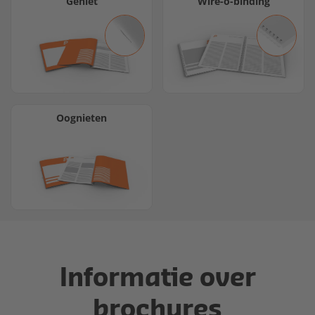
Geniet
Wire-o-binding
Oognieten
Informatie over
brochures