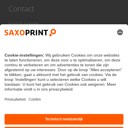
Contact
English Support
085 20 85 800
Ma - Vr:
8.00 - 17.00 uur
Contactformulier
klantenservice@saxoprint.nl
Nederland
Algemene voorwaarden
België
Privacybeleid
Colofon
Contact
|
|
|
|