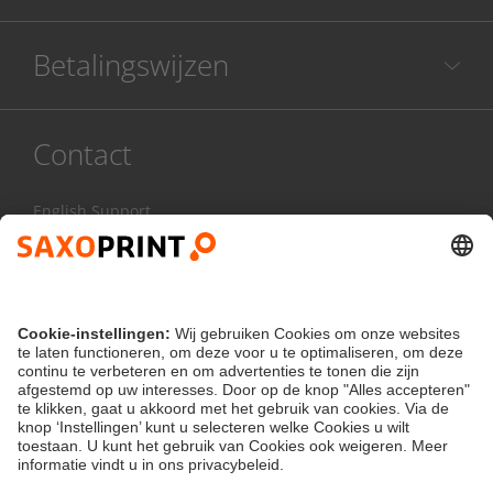
Betalingswijzen
Contact
English Support
085 20 85 800
Ma - Vr:
8.00 - 17.00 uur
Contactformulier
klantenservice@saxoprint.nl