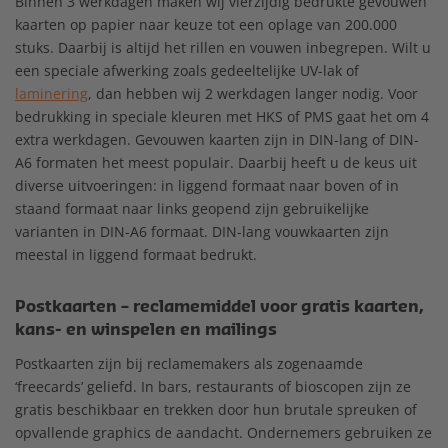
Binnen 3 werkdagen maken wij vierzijdig bedrukte gevouwen
kaarten op papier naar keuze tot een oplage van 200.000
stuks. Daarbij is altijd het rillen en vouwen inbegrepen. Wilt u
een speciale afwerking zoals gedeeltelijke UV-lak of
laminering
, dan hebben wij 2 werkdagen langer nodig. Voor
bedrukking in speciale kleuren met HKS of PMS gaat het om 4
extra werkdagen. Gevouwen kaarten zijn in DIN-lang of DIN-
A6 formaten het meest populair. Daarbij heeft u de keus uit
diverse uitvoeringen: in liggend formaat naar boven of in
staand formaat naar links geopend zijn gebruikelijke
varianten in DIN-A6 formaat. DIN-lang vouwkaarten zijn
meestal in liggend formaat bedrukt.
Postkaarten – reclamemiddel voor gratis kaarten,
kans- en winspelen en mailings
Postkaarten zijn bij reclamemakers als zogenaamde
‘freecards’ geliefd. In bars, restaurants of bioscopen zijn ze
gratis beschikbaar en trekken door hun brutale spreuken of
opvallende graphics de aandacht. Ondernemers gebruiken ze