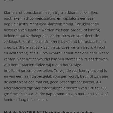
Klanten- of bonuskaarten zijn bij snackbars, bakkerijen,
apotheken, schoonheidssalons en kapsalons een zeer
populair instrument voor klantenbinding. Terugkerende
bezoeken van klanten worden met een cadeau of korting
beloond. Dat verhoogt de klantentrouw en stimuleert de
verkoop. U kunt in onze drukkerij kiezen uit bonuskaarten in
creditcardformaat 85 x 55 mm op twee kanten bedrukt (voor-
en achterkant) of als uitvouwbare variant met vier bedrukbare
kanten. Voor het eenvoudig kunnen stempelen of beschrijven
van bonuskaarten raden wij u aan het stevige
briefkaartkarton te bestellen. Terwijl de voorkant glanzend is
en van een laag dispersielak voorzien wordt, bevindt zich aan
de achterkant een mat wit, goed beschrijfbaar karton. Als
alternatieven zijn vier fotodrukpapiersoorten van 170 tot 400
g/m² beschikbaar. Al die papiersoorten zijn met een UV-lak of
lamineerlaag te bestellen.
Met de SAXOPRINT Designer kaarten online