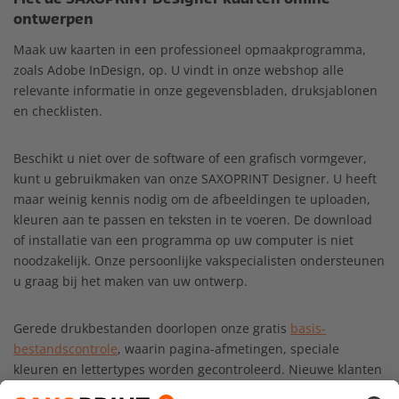
ontwerpen
Maak uw kaarten in een professioneel opmaakprogramma,
zoals Adobe InDesign, op. U vindt in onze webshop alle
relevante informatie in onze gegevensbladen, druksjablonen
en checklisten.
Beschikt u niet over de software of een grafisch vormgever,
kunt u gebruikmaken van onze SAXOPRINT Designer. U heeft
maar weinig kennis nodig om de afbeeldingen te uploaden,
kleuren aan te passen en teksten in te voeren. De download
of installatie van een programma op uw computer is niet
noodzakelijk. Onze persoonlijke vakspecialisten ondersteunen
u graag bij het maken van uw ontwerp.
Gerede drukbestanden doorlopen onze gratis
basis-
bestandscontrole
, waarin pagina-afmetingen, speciale
kleuren en lettertypes worden gecontroleerd. Nieuwe klanten
raden wij aan om te kiezen voor onze professionele