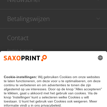
Betalingswijzen
Contact
English Support
085 20 85 800
Ma - Vr:
8.00 - 17.00 uur
Contactformulier
klantenservice@saxoprint.nl