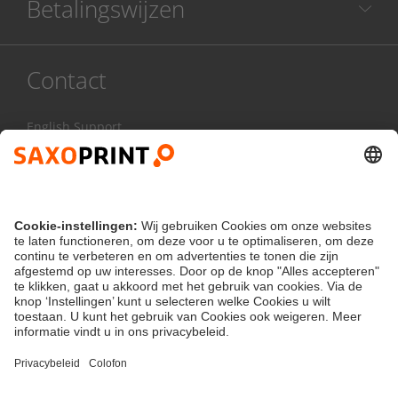
Betalingswijzen
Contact
English Support
085 20 85 800
Ma - Vr:
8.00 - 17.00 uur
Contactformulier
klantenservice@saxoprint.nl
Nederland