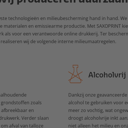
wste technologieën en milieubescherming hand in hand. We 
 materialen en emissiearme productie. Met SAXOPRINT kie
 als voor een verantwoorde online drukkerij. Ter bescher
realiseren wij de volgende interne milieumaatregelen.
Alcoholvrij
raalhoudende
Dankzij onze geavanceerde 
grondstoffen zoals
alcohol te gebruiken voor e
r afbreekbaar en
meer zo vochtig, wat onge
 drukwerk. Verder slaan
droogt alcoholvrije inkt aan
n om afval van talloze
niet alleen het milieu en 