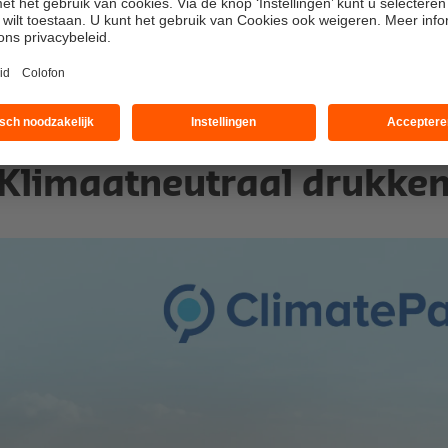
medewerkers het gebruik v
subsidiëren.
Klimaatneutraal drukke