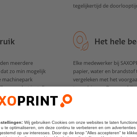
tegelijkertijd de doorloopt
ruik
Het hele be
orden meerdere
Elke medewerker bij SAXOPR
 dat zo min mogelijk
papier, water en brandstof 
ne machinepark
vergeleken met het voorgaa
len voor het instellen
terugdringen. Daaraan bijg
rukpersen. Onze hoge
stroomverbruik door de aan
s helpen ons om
voorzieningsinstallaties e
De onvermijdbare
verlichting en het gebrui
meld en aansluitend
van de productiegebouwen. 
SAXOPRINT een bijdrage aa