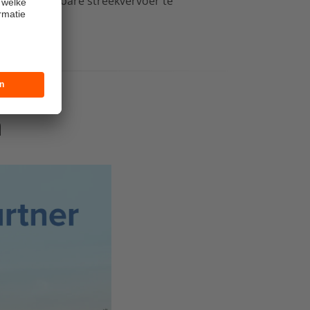
an het openbare streekvervoer te
n