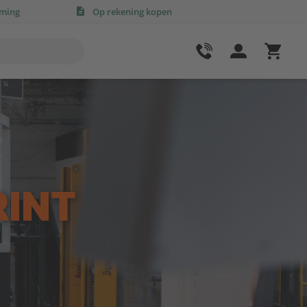
rming
Op rekening kopen
INT