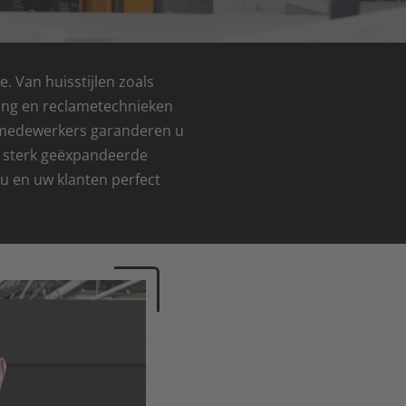
. Van huisstijlen zoals
eling en reclametechnieken
n medewerkers garanderen u
ls sterk geëxpandeerde
 en uw klanten perfect