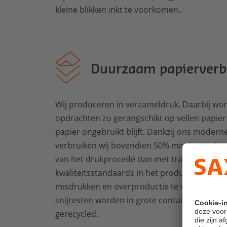
kleine blikken inkt te voorkomen..
Duurzaam papierverb
Wij produceren in verzameldruk. Daarbij w
opdrachten zo gerangschikt op vellen papier
papier ongebruikt blijft. Dankzij ons moder
verbruiken wij bovendien 50% minder drukvel
van het drukprocedé dan met traditionele d
kwaliteitsstandaards in het productieproce
misdrukken en overproductie te vermijden. 
snijresten worden in grote containers verza
gerecycled.