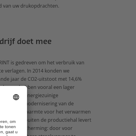
ijd van uw drukopdrachten.
drijf doet mee
INT is gedreven om het verbruik van
te verlagen. In 2014 konden we
nde jaar de CO2-uitstoot met 14,6%
edragen hebben vooral een lager
schaf van energiezuinige
n machines, modernisering van de
k van machinewarmte voor het verwarmen
Maar ook buiten de productiehal levert
n milieubescherming: door voor