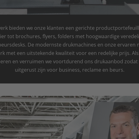
search
result.
Touch
rk bieden we onze klanten een gerichte productportefeuille
devices
pier tot brochures, flyers, folders met hoogwaardige vered
users
en beursdesks. De modernste drukmachines en onze ervare
can
k met een uitstekende kwaliteit voor een redelijke prijs. A
use
eren en verruimen we voortdurend ons drukaanbod zodat u
touch
uitgerust zijn voor business, reclame en beurs.
and
swipe
gestures.