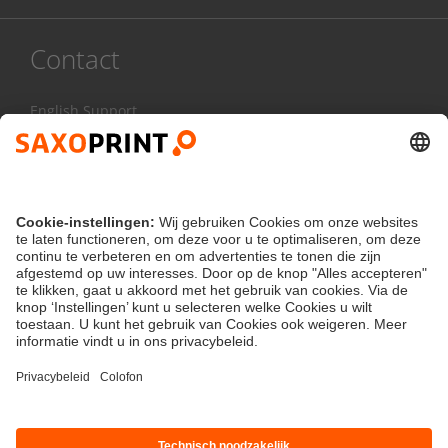
Contact
English Support
085 20 85 800
Ma - Vr:
8.00 - 17.00 uur
Contactformulier
klantenservice@saxoprint.nl
Nederland