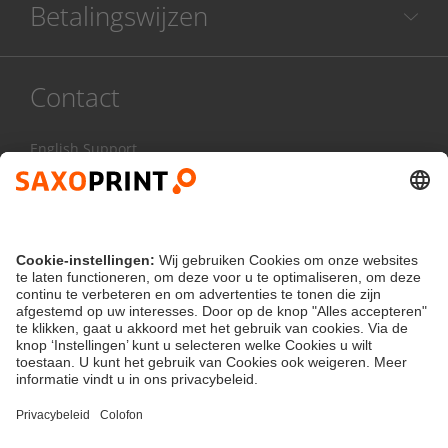
Betalingswijzen
Contact
English Support
085 20 85 800
Ma - Vr:
8.00 - 17.00 uur
Contactformulier
klantenservice@saxoprint.nl
Nederland