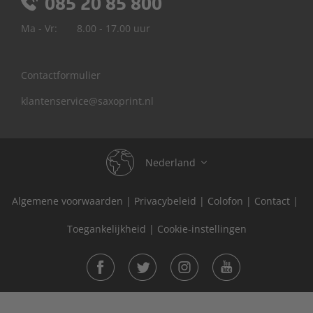
085 20 85 800
Ma - Vr:
8.00 - 17.00 uur
Contactformulier
klantenservice@saxoprint.nl
Nederland
Algemene voorwaarden
België
Privacybeleid
Colofon
Contact
|
|
|
|
Duitsland
Toegankelijkheid
Cookie-instellingen
|
Frankrijk
Groot-Brittannië
Italië