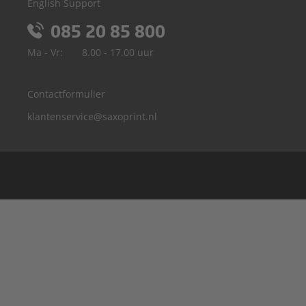
English Support
085 20 85 800
Ma - Vr:
8.00 - 17.00 uur
Contactformulier
klantenservice@saxoprint.nl
België
Duitsland
Frankrijk
Groot-Brittannië