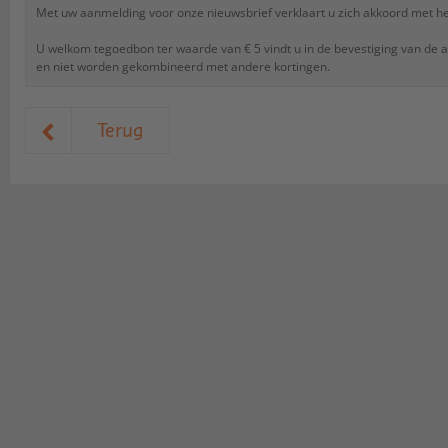
Ervaar meer over onze nieuwe producten.
Nieuws rond om SAX
Met uw aanmelding voor onze nieuwsbrief verklaart u zich akkoord met h
U welkom tegoedbon ter waarde van € 5 vindt u in de bevestiging van de
en niet worden gekombineerd met andere kortingen.
Terug