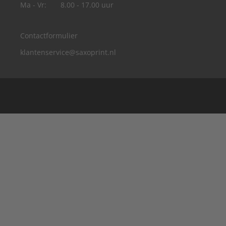
Ma - Vr:
8.00 - 17.00 uur
Contactformulier
klantenservice@saxoprint.nl
België
Duitsland
Frankrijk
Groot-Brittannië
Italië