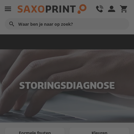
Service en hulp
STORINGSDIAGNOSE
Formele fouten
Kleuren