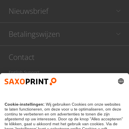
Nieuwsbrief
Betalingswijzen
Contact
English Support
085 20 85 800
Ma - Vr:
8.00 - 17.00 uur
Contactformulier