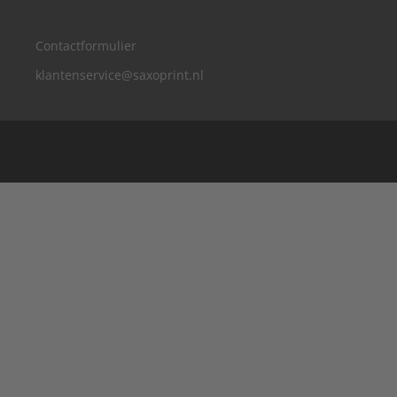
Contactformulier
klantenservice@saxoprint.nl
België
Duitsland
Frankrijk
Groot-Brittannië
Italië
Oostenrijk