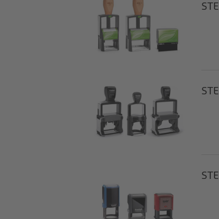
STE
STE
STE