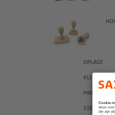
HO
OPLAGE
KLEUR OMH
MATERIAAL
STEMPELKU