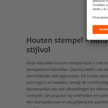
Houten stempel – natuu
stijlvol
Onze klassieke houten stempel kunt u met r
stempelvorm bestellen. Daarbij heeft u de bes
verschillende afdrukgroottes. De ronde stemp
voor logo’s en beelden, terwijl de rechthoek
bestempelen van alle afbeeldingen en teksten
stempels zijn populair bij overheden en openb
een stempelkussen in vergelijking tot autom