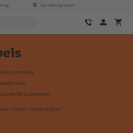
rming
Op rekening kopen
els
rkante stempels
mpelkleuren
zonderlijk te bestellen
talten mit dem Online-Designer