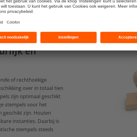
Varianten
rlijk en
onde of rechthoekige
chikking over in totaal tien
els zijn optimaal geschikt
ige stempels voor het
 geschikt zijn. Houten
are instanties. Daarbij is
atische stempels steeds