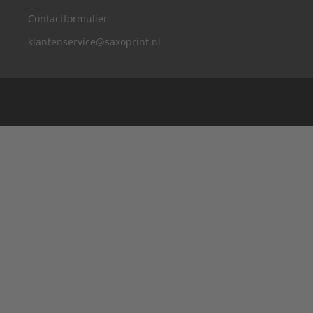
Contactformulier
klantenservice@saxoprint.nl
België
Duitsland
Frankrijk
Groot-Brittannië
Italië
Oostenrijk
Zwitserland