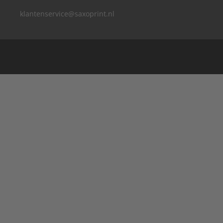
klantenservice@saxoprint.nl
België
Duitsland
Frankrijk
Groot-Brittannië
Italië
Oostenrijk
Zwitserland