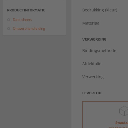
Bedrukking (kleur)
PRODUCTINFORMATIE
Data sheets
Materiaal
Ontwerphandleiding
VERWERKING
Bindingsmethode
Afdekfolie
Verwerking
LEVERTIJD
Standa
geschat ron