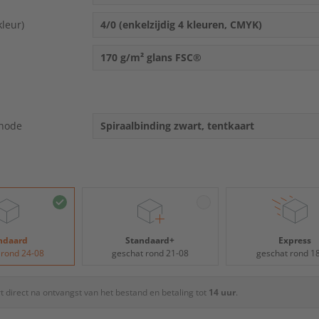
touch
and
kleur)
4/0 (enkelzijdig 4 kleuren, CMYK)
swipe
gestures.
170 g/m² glans FSC®
hode
Spiraalbinding zwart, tentkaart
ndaard
Standaard+
Express
 rond 24-08
geschat rond 21-08
geschat rond 1
rt direct na ontvangst van het bestand en betaling tot
14 uur
.