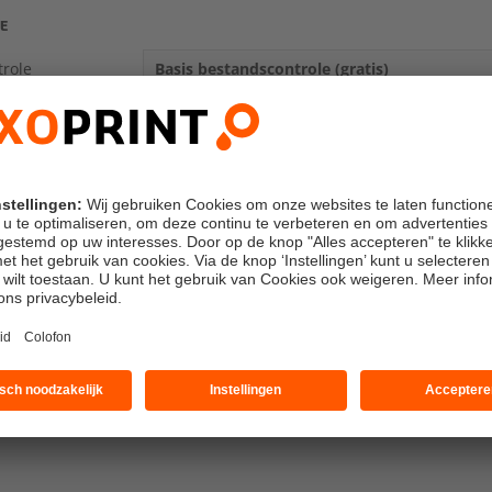
CE
role
Basis bestandscontrole (gratis)
Zonder drukproef
rale druk
Zonder CO2 balans
Zonder sponsoring
der
Adres afzender: SAXOPRINT