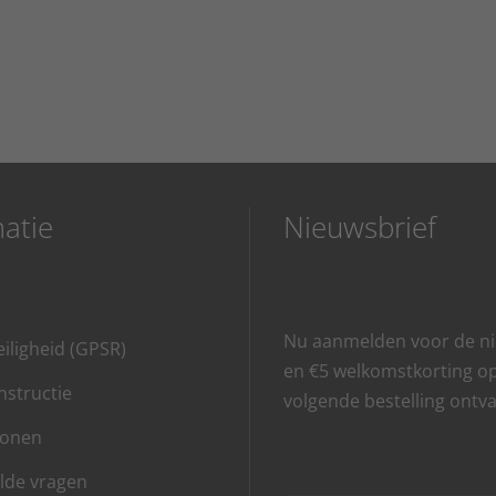
atie
Nieuwsbrief
Nu aanmelden voor de ni
iligheid (GPSR)
en €5 welkomstkorting o
structie
volgende bestelling ontv
lonen
lde vragen