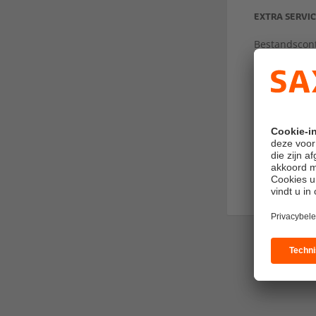
EXTRA SERVI
Bestandscont
Proefdruk
Klimaat neut
Sponsoring
Adres afzen