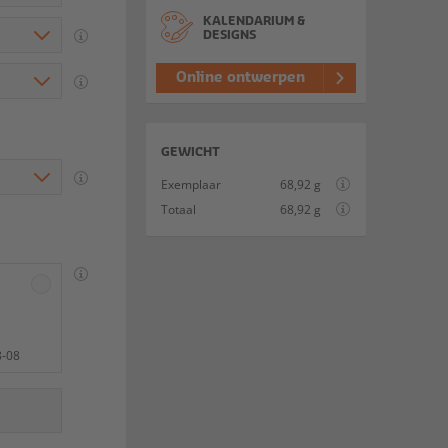
KALENDARIUM &
DESIGNS
Online ontwerpen
GEWICHT
Exemplaar
68,92 g
Totaal
68,92 g
8-08