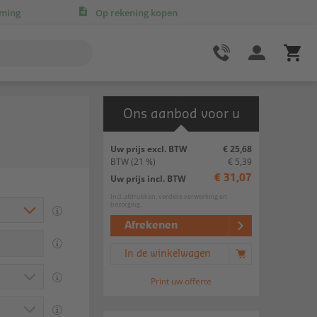
rming
Op rekening kopen
Ons aanbod voor u
Uw prijs excl. BTW
€ 25,68
BTW
(21 %)
€ 5,39
Uw prijs incl. BTW
€ 31,07
Incl. afdrukken, verdere verwerking en
bezorging.
Afrekenen
In de winkelwagen
Print uw offerte