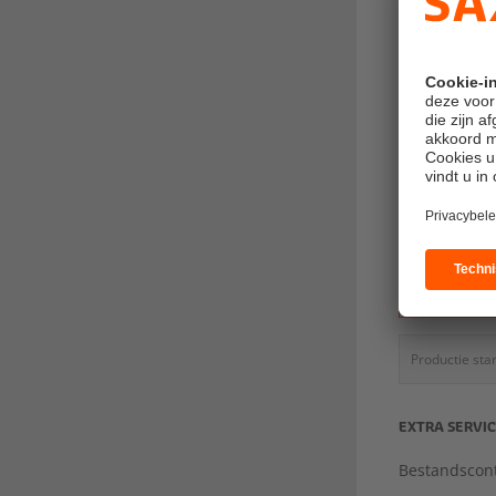
waterta
LEVERTIJD
Sta
geschat
Productie sta
EXTRA SERVI
Bestandscont