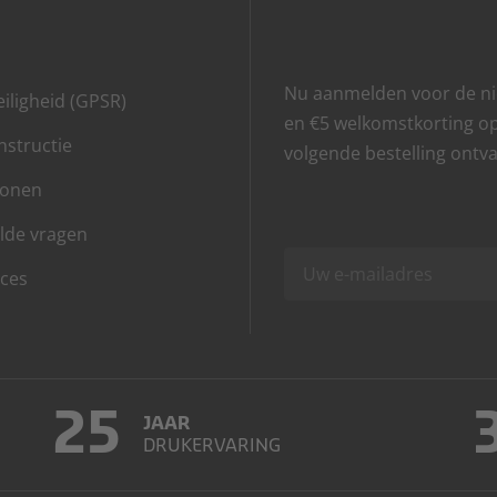
Nu aanmelden voor de ni
iligheid (GPSR)
en €5 welkomstkorting o
structie
volgende bestelling ontv
lonen
lde vragen
ces
25
JAAR
DRUKERVARING