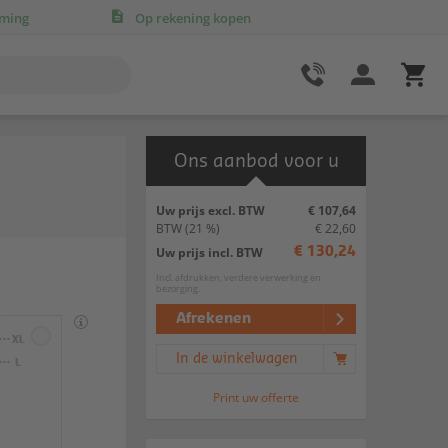
rming
Op rekening kopen
Ons aanbod voor u
Uw prijs excl. BTW
€ 107,64
BTW
(21 %)
€ 22,60
Uw prijs incl. BTW
€ 130,24
Incl. afdrukken, verdere verwerking en
bezorging.
Afrekenen
In de winkelwagen
Print uw offerte