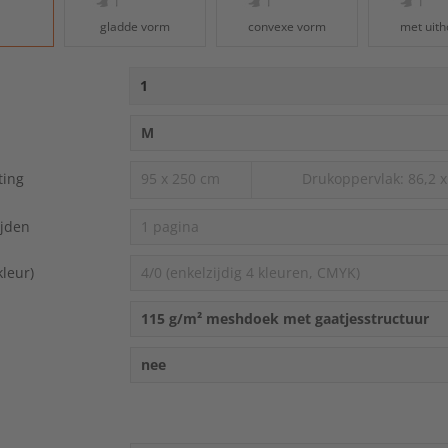
touch
gladde vorm
convexe vorm
met uit
and
swipe
gestures.
M
ting
95 x 250 cm
Drukoppervlak: 86,2 
ijden
1 pagina
kleur)
4/0 (enkelzijdig 4 kleuren, CMYK)
115 g/m² meshdoek met gaatjesstructuur
nee