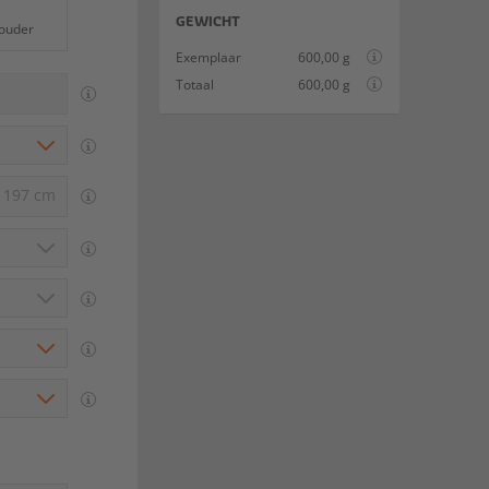
GEWICHT
houder
Exemplaar
600,00 g
Totaal
600,00 g
x 197 cm