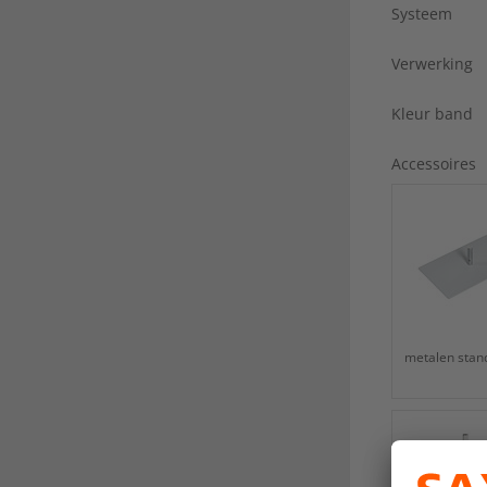
Systeem
Verwerking
Kleur band
Accessoires
metalen stan