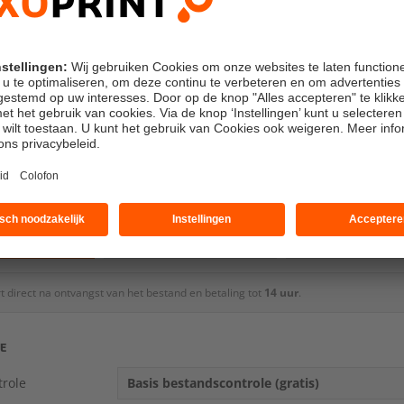
nk
kruisvoet
zonder standplaat
ndaard
Standaard+
Express
 rond 14-08
geschat rond 13-08
geschat rond 1
rt direct na ontvangst van het bestand en betaling tot
14 uur
.
CE
role
Basis bestandscontrole (gratis)