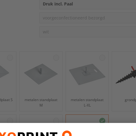
Druk incl. Paal
voorgeconfectioneerd bezorgd
wit
dplaat S
metalen standplaat
metalen standplaat
grond
M
L-XL